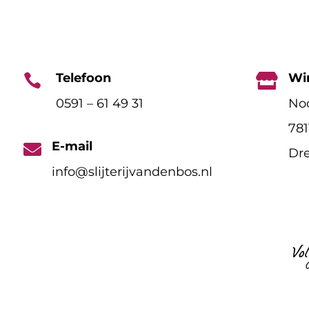
Telefoon
Wi


0591 – 61 49 31
Noo
78
E-mail

Dre
info@slijterijvandenbos.nl
Vo