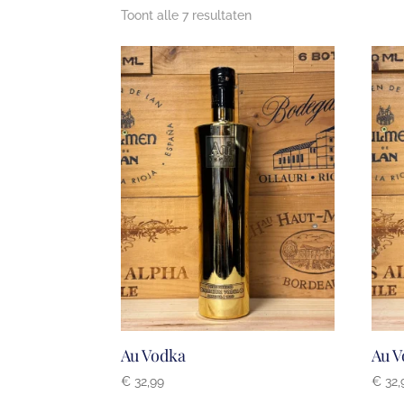
Toont alle 7 resultaten
Au Vodka
Au V
€
32,99
€
32,