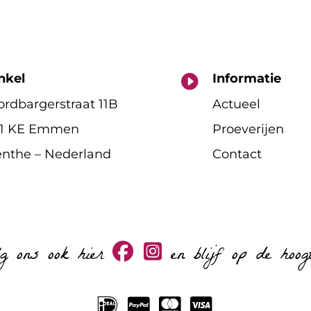
nkel
Informatie

rdbargerstraat 11B
Actueel
11 KE Emmen
Proeverijen
nthe – Nederland
Contact
lg ons ook hier
en blijf op de hoog