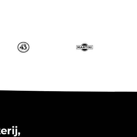
erij,