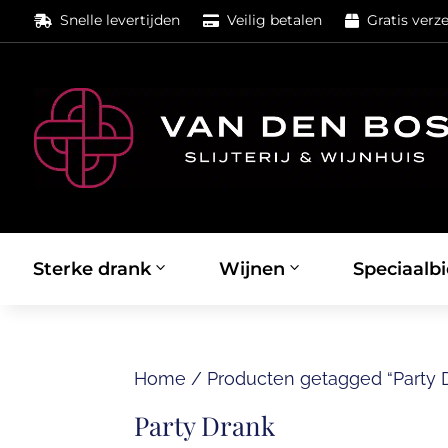
Snelle levertijden
Veilig betalen
Gratis verz



Sterke drank
Wijnen
Speciaalbi
Home
/
Producten getagged “Party 
Party Drank