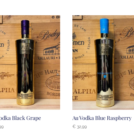
odka Black Grape
Au Vodka Blue Raspberry
99
€
32,99