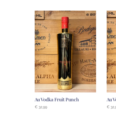
Au Vodka Fruit Punch
Au 
€
32,99
€
32,