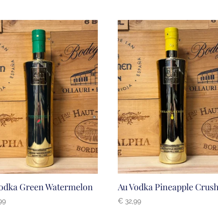
Vodka Green Watermelon
Au Vodka Pineapple Crus
99
€
32,99