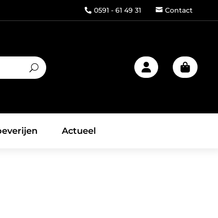
0591 - 61 49 31
Contact



everijen
Actueel