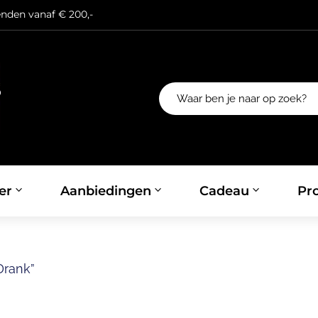
enden vanaf € 200,-
er
Aanbiedingen
Cadeau
Pro
Drank”