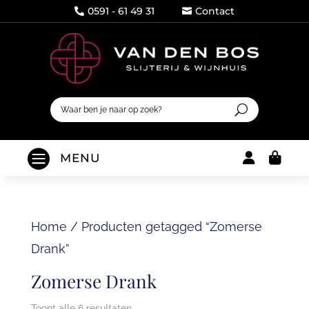
0591 - 61 49 31
Contact




MENU
Home
/
Producten getagged “Zomerse
Drank”
Zomerse Drank
Toont alle 6 resultaten