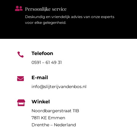

Persoonlijke service
Deskundig en vriendelijk advies van onze experts
voor elke gelegenheid.
Telefoon

0591 – 61 49 31
E-mail

info@slijterijvandenbos.nl
Winkel

Noordbargerstraat 11B
7811 KE Emmen
Drenthe – Nederland