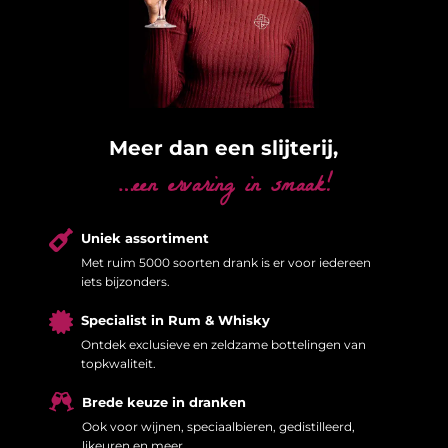
Meer dan een slijterij,
…een ervaring in smaak!

Uniek assortiment
Met ruim 5000 soorten drank is er voor iedereen
iets bijzonders.

Specialist in Rum & Whisky
Ontdek exclusieve en zeldzame bottelingen van
topkwaliteit.

Brede keuze in dranken
Ook voor wijnen, speciaalbieren, gedistilleerd,
likeuren en meer.