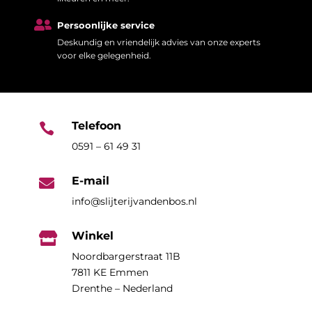

Persoonlijke service
Deskundig en vriendelijk advies van onze experts
voor elke gelegenheid.
Telefoon

0591 – 61 49 31
E-mail

info@slijterijvandenbos.nl
Winkel

Noordbargerstraat 11B
7811 KE Emmen
Drenthe – Nederland