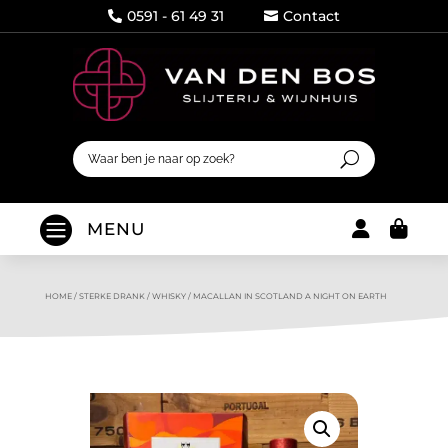
0591 - 61 49 31
Contact




MENU
HOME
/
STERKE DRANK
/
WHISKY
/
MACALLAN IN SCOTLAND A NIGHT ON EARTH