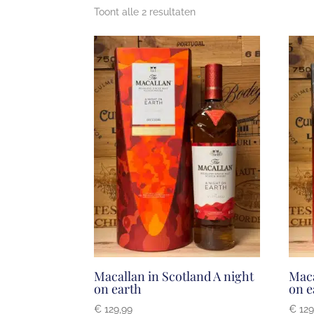
Toont alle 2 resultaten
Macallan in Scotland A night
Maca
on earth
on e
€
129,99
€
129