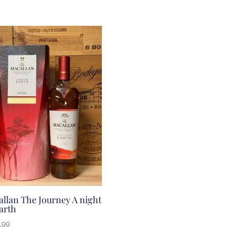
llan The Journey A night
arth
,99