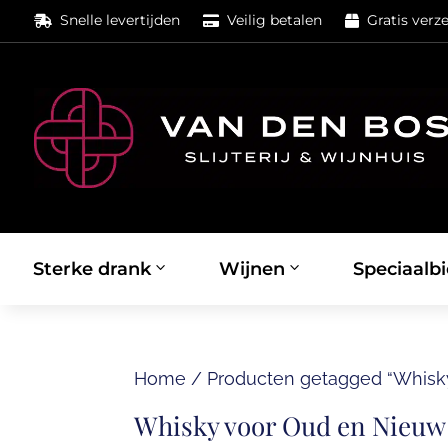
Snelle levertijden
Veilig betalen
Gratis verz



Sterke drank
Wijnen
Speciaalbi
Home
/
Producten getagged “Whisk
Whisky voor Oud en Nieuw