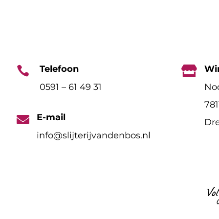
Telefoon
Wi


0591 – 61 49 31
Noo
78
E-mail

Dre
info@slijterijvandenbos.nl
Vo