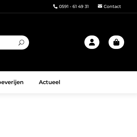
0591 - 61 49 31
Contact



everijen
Actueel