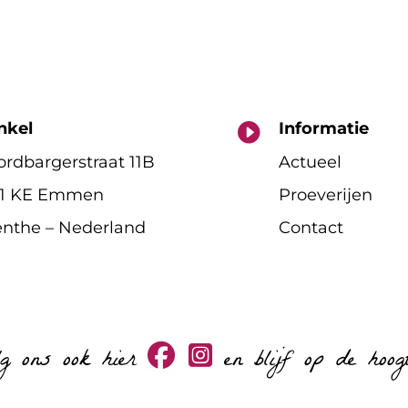
nkel
Informatie

rdbargerstraat 11B
Actueel
11 KE Emmen
Proeverijen
nthe – Nederland
Contact
lg ons ook hier
en blijf op de hoog