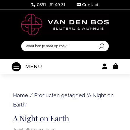
0591 - 61 49 31
Contact




MENU
Home
/
Producten getagged “A Night on
Earth”
A Night on Earth
Toont alle 3 resultaten