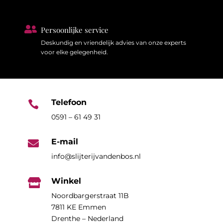

Persoonlijke service
Deskundig en vriendelijk advies van onze experts
voor elke gelegenheid.
Telefoon

0591 – 61 49 31
E-mail

info@slijterijvandenbos.nl
Winkel

Noordbargerstraat 11B
7811 KE Emmen
Drenthe – Nederland