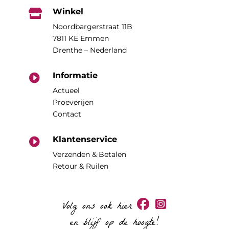
Winkel

Noordbargerstraat 11B
7811 KE Emmen
Drenthe – Nederland
Informatie

Actueel
Proeverijen
Contact
Klantenservice

Verzenden & Betalen
Retour & Ruilen
Volg ons ook hier
en blijf op de hoogte!