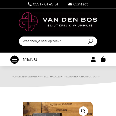
0591 - 61 49 31
Contact




MENU
HOME
/
STERKE DRANK
/
WHISKY
/
MACALLAN THE JOURNEY A NIGHT ON EARTH