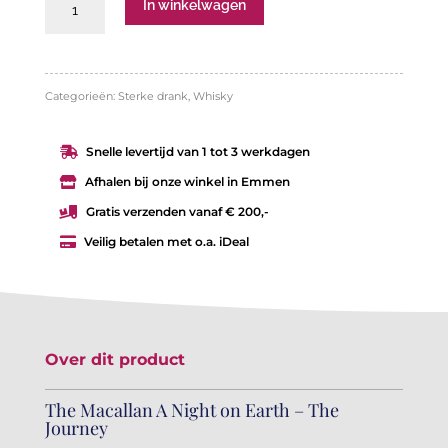
Macallan
In winkelwagen
The
Journey
A
Categorieën:
Sterke drank
,
Whisky
night
Snelle levertijd van 1 tot 3 werkdagen

on
Afhalen bij onze winkel in Emmen

earth
Gratis verzenden vanaf € 200,-

aantal
Veilig betalen met o.a. iDeal

Over dit product
The Macallan A Night on Earth – The
Journey