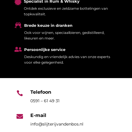

Specialist in Rum & Whisky
Ontdek exclusieve en zeldzame bottelingen van
topkwaliteit.

Brede keuze in dranken
Ook voor wijnen, speciaalbieren, gedistilleerd,
likeuren en meer.

Persoonlijke service
Deskundig en vriendelijk advies van onze experts
voor elke gelegenheid.
Telefoon

0591 – 61 49 31
E-mail

info@slijterijvandenbos.nl